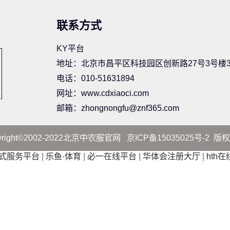
联系方式
KY平台
地址：北京市昌平区科技园区创新路27号3号楼
电话：010-51631894
网址：www.cdxiaoci.com
邮箱：zhongnongfu@znf365.com
yright©2002-2022北京中农服官网
京ICP备15035025号-2
版权
站式服务平台
|
乐鱼·体育
|
必一在线平台
|
华体会注册大厅
|
hth在
官、中国社会科学院研究生院博士学位、财政部财政科学研究所博士后，中央财经大
研究中心主任，研究员。国家发改委和商务部电子商务咨询专家，中组部考评中心公
决策科学研究会理事，沈阳市和平区、湖南省茶陵县、甘肃省华亭县等地方政府经济
15〕24号）重要起草人之一，参与国家发改委电子商务领域的政策研究、参与创建国
海关总署跨境贸易电子商务服务试点等工作。