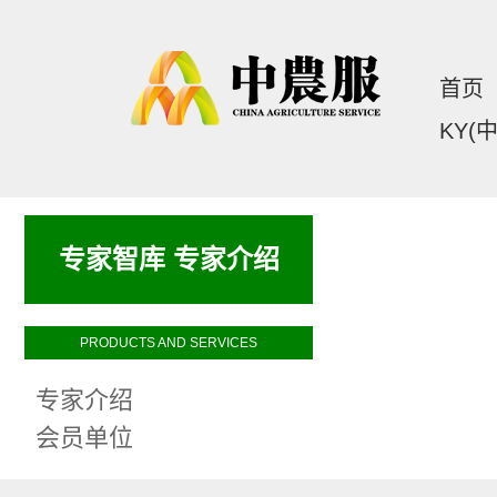
首页
KY(
首页
-
专
专家智库 专家介绍
PRODUCTS AND SERVICES
专家介绍
会员单位